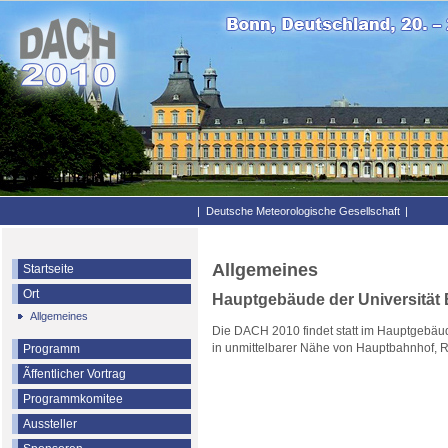
|
Deutsche Meteorologische Gesellschaft
|
Allgemeines
Startseite
Ort
Hauptgebäude der Universität
Allgemeines
Die DACH 2010 findet statt im Hauptgebäude
in unmittelbarer Nähe von Hauptbahnhof, R
Programm
Ãffentlicher Vortrag
Programmkomitee
Aussteller